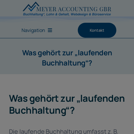
Zum
Inhalt
springen
Navigation
Kontakt
Startseite
Was gehört zur „laufenden
Buchhaltung“?
Leistungen
Schwerpunkte
Was gehört zur „laufenden
Service-Center
Buchhaltung“?
Über uns
Die laufende Buchhaltung umfasst z. B.