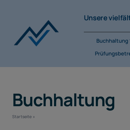
Zum
Inhalt
Unsere vielfäl
springen
Buchhaltung 
Prüfungsbetr
Buchhaltung
Startseite
»
Buchhaltung