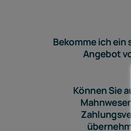
Bekomme ich ein s
Angebot v
Können Sie a
Mahnwesen
Zahlungsve
überneh